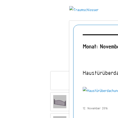
Traumschlosser
Monat: Novemb
Haustürüberd
Home
Zäune und Tore
Veröffentlicht
12. November 2016
am