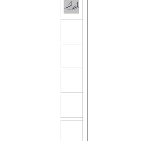
Überdachungen
Balkone und Terrassen
Geländer
Treppen
Einbruchschutz
Rust Never Sleeps