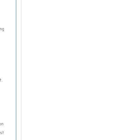
ng
t.
on
st