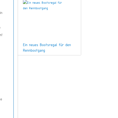
in
e
n!
Ein neues Bootsregal für den
Rennbootgang
ie